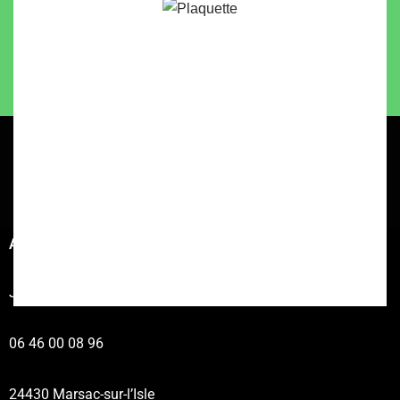
Vues :
0
MENTIONS LÉGALES
POLITIQUE DE CONFIDENTIALITÉ
© AVENIR VAE 2023 | Création L'AGENCE DE COM 🦊
Bergerac
Avenir VAE
John PLANQUET
06 46 00 08 96
24430 Marsac-sur-l’Isle